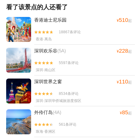
看了该景点的人还看了
510
香港迪士尼乐园
¥
起
18867条评论


香港·离岛
228
深圳欢乐谷
(5A)
¥
起
5597条评论


深圳·南山区
110
深圳世界之窗
¥
起
8534条评论


深圳·深圳华侨城旅游度假区
85
外伶仃岛
(4A)
¥
起
561条评论


珠海·香洲区