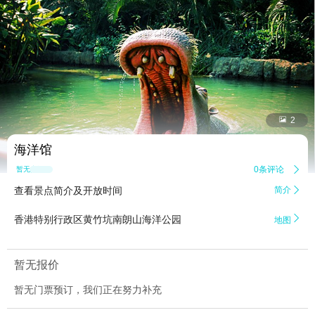


2
海洋馆
0条评论

暂无点评
查看景点简介及开放时间
简介


香港特别行政区黄竹坑南朗山海洋公园
地图
暂无报价
暂无门票预订，我们正在努力补充