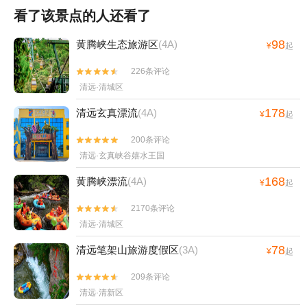
看了该景点的人还看了
98
黄腾峡生态旅游区
(4A)
¥
起
226条评论


清远·清城区
178
清远玄真漂流
(4A)
¥
起
200条评论


清远·玄真峡谷嬉水王国
168
黄腾峡漂流
(4A)
¥
起
2170条评论


清远·清城区
78
清远笔架山旅游度假区
(3A)
¥
起
209条评论


清远·清新区