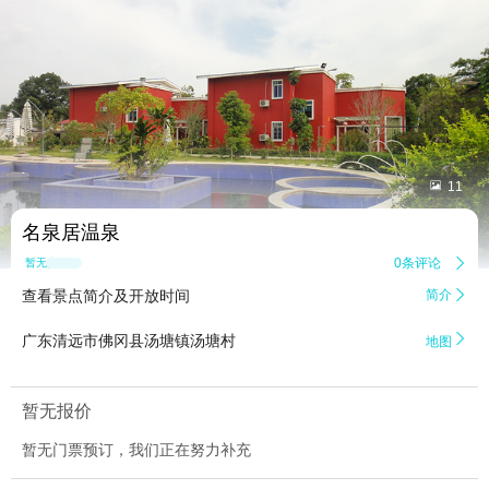


11
名泉居温泉
0条评论

暂无点评
查看景点简介及开放时间
简介


广东清远市佛冈县汤塘镇汤塘村
地图
暂无报价
暂无门票预订，我们正在努力补充