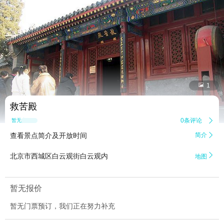


1
救苦殿
0条评论

暂无点评
查看景点简介及开放时间
简介


北京市西城区白云观街白云观内
地图
暂无报价
暂无门票预订，我们正在努力补充