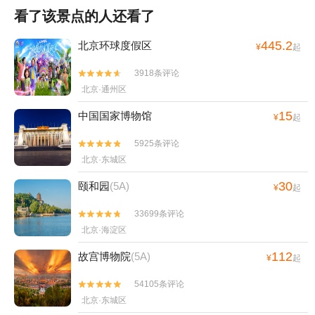
看了该景点的人还看了
445.2
北京环球度假区
¥
起
3918条评论


北京·通州区
15
中国国家博物馆
¥
起
5925条评论


北京·东城区
30
颐和园
(5A)
¥
起
33699条评论


北京·海淀区
112
故宫博物院
(5A)
¥
起
54105条评论


北京·东城区