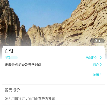


1
白银
0条评论

暂无点评
查看景点简介及开放时间
简介


地图
暂无报价
暂无门票预订，我们正在努力补充