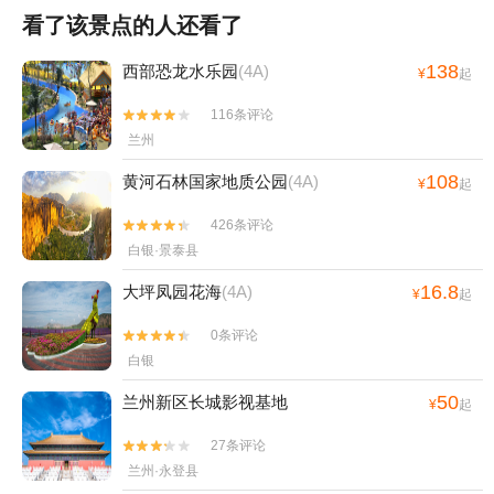
看了该景点的人还看了
138
西部恐龙水乐园
(4A)
¥
起
116条评论


兰州
108
黄河石林国家地质公园
(4A)
¥
起
426条评论


白银·景泰县
16.8
大坪凤园花海
(4A)
¥
起
0条评论


白银
50
兰州新区长城影视基地
¥
起
27条评论


兰州·永登县