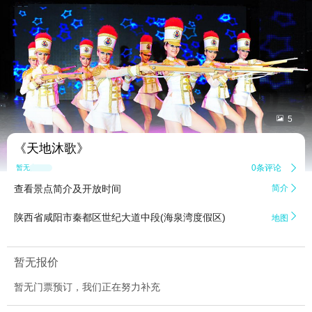


5
《天地沐歌》
0条评论

暂无点评
查看景点简介及开放时间
简介


陕西省咸阳市秦都区世纪大道中段(海泉湾度假区)
地图
暂无报价
暂无门票预订，我们正在努力补充