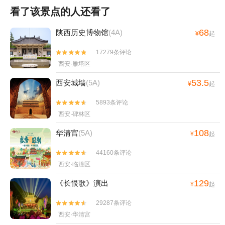
看了该景点的人还看了
68
陕西历史博物馆
(4A)
¥
起
17279条评论


西安·雁塔区
53.5
西安城墙
(5A)
¥
起
5893条评论


西安·碑林区
108
华清宫
(5A)
¥
起
44160条评论


西安·临潼区
129
《长恨歌》演出
¥
起
29287条评论


西安·华清宫