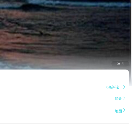

4
6条评论

简介


地图