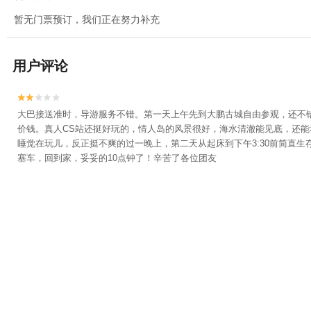
暂无门票预订，我们正在努力补充
用户评论


大巴接送准时，导游服务不错。第一天上午先到大鹏古城自由参观，还不错
价钱。真人CS站还挺好玩的，情人岛的风景很好，海水清澈能见底，还
睡觉在玩儿，反正挺不爽的过一晚上，第二天从起床到下午3:30前简直
塞车，回到家，妥妥的10点钟了！辛苦了各位团友