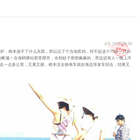
q*5 2016-08-08
炉，根本放不了什么东西，所以点了个当地窑鸡，对不起这个75块一只的
的帐篷！在海鸥驿站那里撑开，全程蚊子密密麻麻的，旁边还有人一晚上不
要走一点多公里，又累又困，根本没去骑单车就在海边等发车回去，结果又