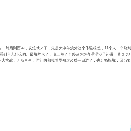
，然后到西冲，灾难就来了，先是大中午烧烤这个体验很差，11个人一个烧烤
能看到鱼儿什么的。最坑的来了，晚上领了个破破烂烂占满湿沙子还带一股臭味
生存大挑战，无所事事，同行的都喊着早知道改成一日游了，去到杨梅坑，因为