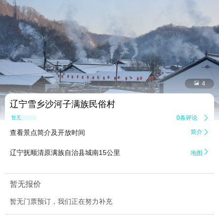


4
辽宁雪乡沙河子满族民俗村
0条评论

暂无点评
查看景点简介及开放时间
简介


辽宁抚顺清原满族自治县城南15公里
地图
暂无报价
暂无门票预订，我们正在努力补充