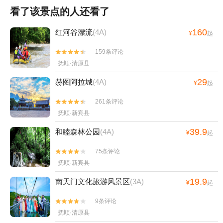
看了该景点的人还看了
160
红河谷漂流
(4A)
¥
起
159条评论


抚顺·清原县
29
赫图阿拉城
(4A)
¥
起
261条评论


抚顺·新宾县
39.9
和睦森林公园
(4A)
¥
起
75条评论


抚顺·新宾县
19.9
南天门文化旅游风景区
(3A)
¥
起
9条评论


抚顺·清原县