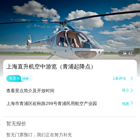


42
上海直升机空中游览（青浦起降点）
4.8
1条评论

分
很棒
查看景点简介及开放时间
简介


上海市青浦区崧秋路299号青浦民用航空产业园
地图
暂无报价
暂无门票预订，我们正在努力补充