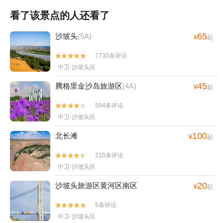
看了该景点的人还看了
65
沙坡头
(5A)
¥
起
7730条评论


中卫·沙坡头区
45
腾格里金沙岛旅游区
(4A)
¥
起
594条评论


中卫·沙坡头区
100
北长滩
¥
起
215条评论


中卫·沙坡头区
20
沙坡头旅游区黄河区南区
¥
起
5条评论


中卫·沙坡头区