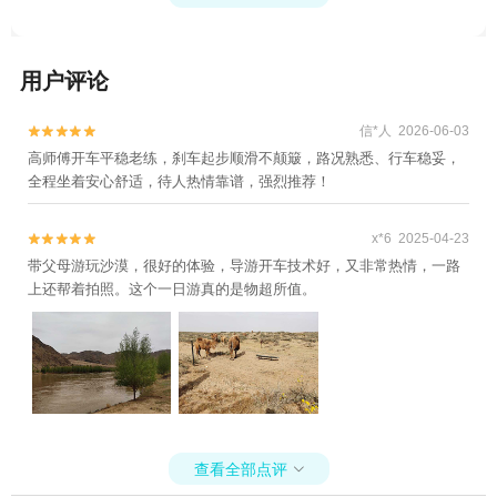
用户评论
信*人 2026-06-03


高师傅开车平稳老练，刹车起步顺滑不颠簸，路况熟悉、行车稳妥，
全程坐着安心舒适，待人热情靠谱，强烈推荐！
x*6 2025-04-23


带父母游玩沙漠，很好的体验，导游开车技术好，又非常热情，一路
上还帮着拍照。这个一日游真的是物超所值。
查看全部点评
