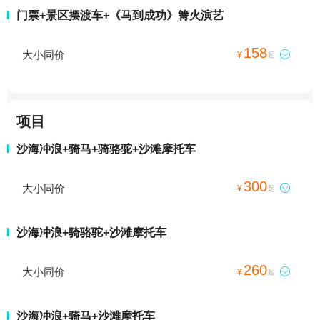
门票+景区摆渡车+《马到成功》篝火演艺
158
大小同价

¥
起
项目
沙海冲浪+骑马+骑骆驼+沙滩摩托车
300
大小同价

¥
起
沙海冲浪+骑骆驼+沙滩摩托车
260
大小同价

¥
起
沙海冲浪+骑马+沙滩摩托车