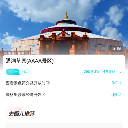


58
通湖草原(AAAA景区)
4.1
298条评论
4条攻略

分
一般
查看景点简介及开放时间
简介


腾格里沙漠经济开发区
地图