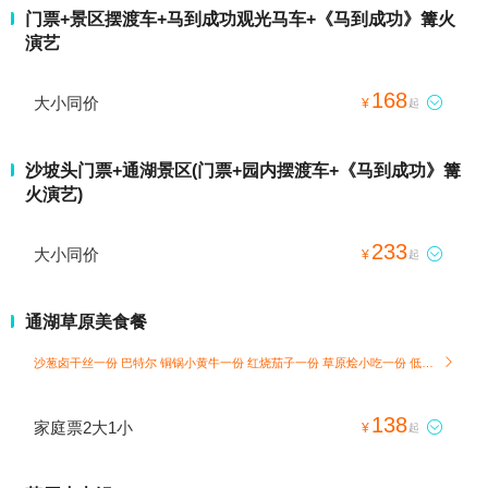
门票+景区摆渡车+马到成功观光马车+《马到成功》篝火
演艺
168
大小同价

¥
起
沙坡头门票+通湖景区(门票+园内摆渡车+《马到成功》篝
火演艺)
233
大小同价

¥
起
通湖草原美食餐
沙葱卤干丝一份 巴特尔 铜锅小黄牛一份 红烧茄子一份 草原烩小吃一份 低脂藜麦米饭3碗

138
家庭票2大1小

¥
起