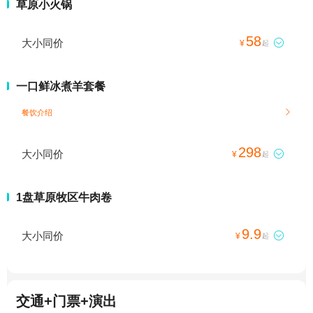
草原小火锅
58
大小同价

¥
起
一口鲜冰煮羊套餐
餐饮介绍

298
大小同价

¥
起
1盘草原牧区牛肉卷
9.9
大小同价

¥
起
交通+门票+演出