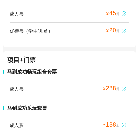
45
成人票

¥
起
20
优待票（学生/儿童）

¥
起
项目+门票
马到成功畅玩组合套票
288
成人票

¥
起
马到成功乐玩套票
188
成人票

¥
起