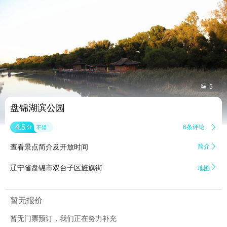


5
盘锦湖滨公园
4.5
6条评论

分
不错
查看景点简介及开放时间
简介


辽宁省盘锦市双台子区旌旗街
地图
暂无报价
暂无门票预订，我们正在努力补充