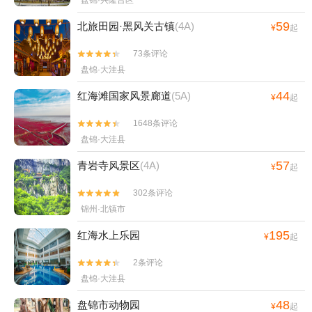
盘锦·兴隆台区
59
北旅田园·黑风关古镇
(4A)
¥
起
73条评论


盘锦·大洼县
44
红海滩国家风景廊道
(5A)
¥
起
1648条评论


盘锦·大洼县
57
青岩寺风景区
(4A)
¥
起
302条评论


锦州·北镇市
195
红海水上乐园
¥
起
2条评论


盘锦·大洼县
48
盘锦市动物园
¥
起