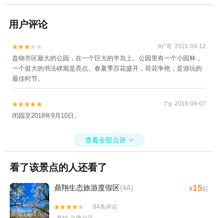
用户评论
向*哥 2021-04-12


盘锦市区最大的公园，在一个巨大的半岛上。公园里有一个小园林，
一个挺大的书法碑廊是亮点。春夏季百花盛开，荷花争艳，是游玩的
最佳时节。
l*g 2018-09-07


闭园至2018年9月10日。
查看全部点评

看了该景点的人还看了
15
鼎翔生态旅游度假区
(4A)
¥
起
84条评论

