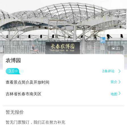


21
农博园
3.0
2条评论

分
查看景点简介及开放时间
简介


吉林省长春市南关区
地图
暂无报价
暂无门票预订，我们正在努力补充