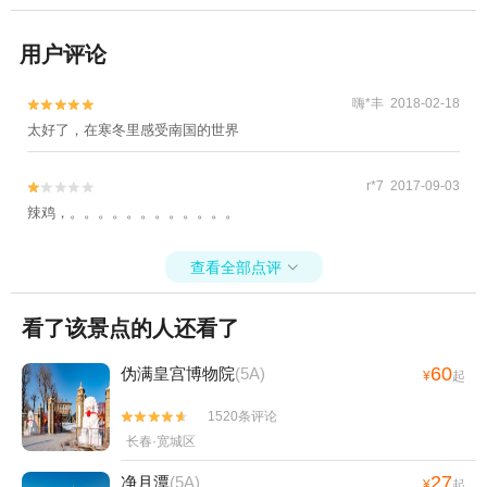
用户评论
嗨*丰 2018-02-18


太好了，在寒冬里感受南国的世界
r*7 2017-09-03


辣鸡，。。。。。。。。。。。。
查看全部点评

看了该景点的人还看了
60
伪满皇宫博物院
(5A)
¥
起
1520条评论


长春·宽城区
27
净月潭
(5A)
¥
起