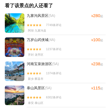
看了该景点的人还看了
280
九寨沟风景区
(5A)
¥
起
7749条评论


阿坝·九寨沟县
100
万岁山武侠城
(4A)
¥
起
1237条评论


开封·龙亭区
238
河南宝泉旅游区
(5A)
¥
起
1374条评论


新乡·辉县市
115
泰山风景区
(5A)
¥
起
6302条评论


泰安·泰山区