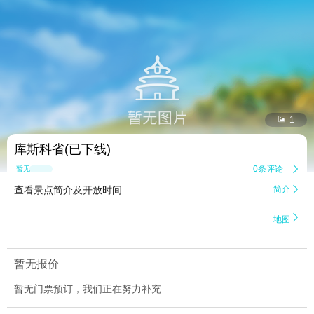


1
库斯科省(已下线)
0条评论

暂无点评
查看景点简介及开放时间
简介


地图
暂无报价
暂无门票预订，我们正在努力补充