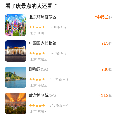
看了该景点的人还看了
445.2
北京环球度假区
¥
起
3910条评论


北京·通州区
15
中国国家博物馆
¥
起
5902条评论


北京·东城区
30
颐和园
(5A)
¥
起
33691条评论


北京·海淀区
112
故宫博物院
(5A)
¥
起
54075条评论


北京·东城区