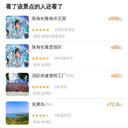
看了该景点的人还看了
450
珠海长隆海洋王国
¥
起
15055条评论


珠海·珠海长隆度假区
89
珠海长隆度假区
¥
起
9641条评论


珠海·金湾区
60
汤臣倍健透明工厂
(4A)
¥
起
2条评论


珠海·金湾区
72.8
东澳岛
(4A)
¥
起
305条评论


珠海·香洲区