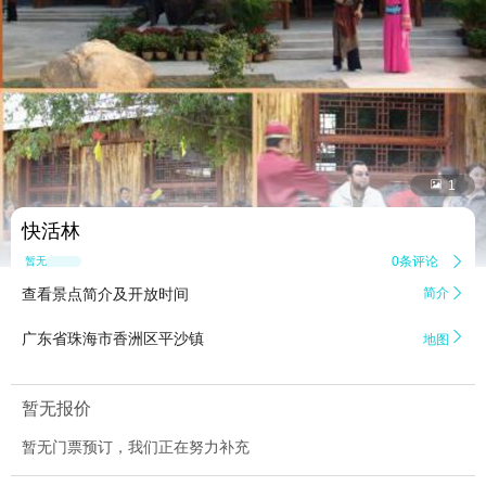


1
快活林
0条评论

暂无点评
查看景点简介及开放时间
简介


广东省珠海市香洲区平沙镇
地图
暂无报价
暂无门票预订，我们正在努力补充