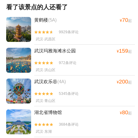
看了该景点的人还看了
70
黄鹤楼
(5A)
¥
起
9929条评论


武汉·武昌区
159
武汉玛雅海滩水公园
¥
起
972条评论


武汉·洪山区
200
武汉欢乐谷
(4A)
¥
起
5345条评论


武汉·青山区
80
湖北省博物馆
¥
起
3684条评论


武汉·东湖