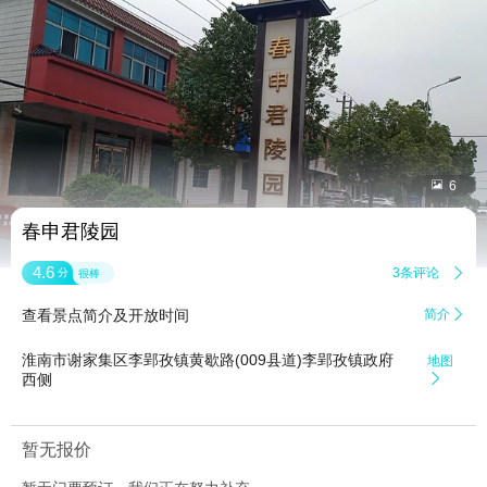


6
春申君陵园
4.6
3条评论

分
很棒
查看景点简介及开放时间
简介

淮南市谢家集区李郢孜镇黄歇路(009县道)李郢孜镇政府
地图
西侧

暂无报价