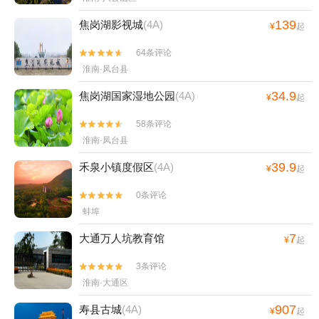
139
焦岗湖影视城
(4A)
¥
起
64条评论


淮南·凤台县
34.9
焦岗湖国家湿地公园
(4A)
¥
起
58条评论


淮南·凤台县
39.9
禾泉小镇度假区
(4A)
¥
起
0条评论


蚌埠
7
大通万人坑教育馆
¥
起
3条评论


淮南·大通区
907
寿县古城
(4A)
¥
起