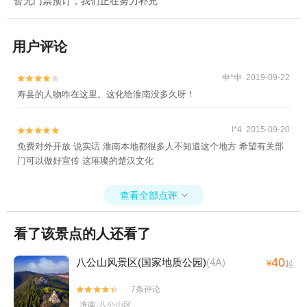
暂无门票预订，我们正在努力补充
用户评论
申*申 2019-09-22


寿县的人物咋在这里。这化给淮南没多久呀！
l*4 2015-09-20


免费对外开放 说实话 淮南本地都很多人不知道这个地方 希望有关部
门可以做好宣传 这璀璨的楚汉文化
查看全部点评

看了该景点的人还看了
40
八公山风景区(国家地质公园)
(4A)
¥
起
7条评论


淮南·八公山区