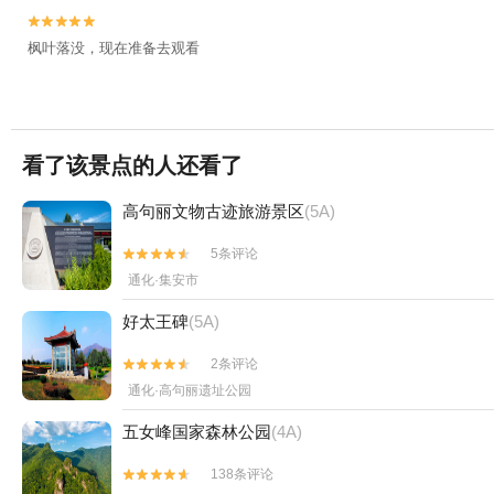


枫叶落没，现在准备去观看
看了该景点的人还看了
高句丽文物古迹旅游景区
(5A)
5条评论


通化·集安市
好太王碑
(5A)
2条评论


通化·高句丽遗址公园
五女峰国家森林公园
(4A)
138条评论

