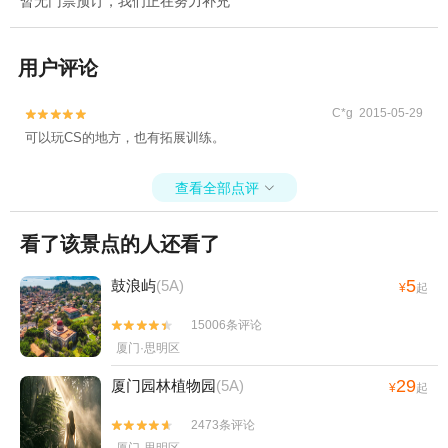
暂无门票预订，我们正在努力补充
用户评论
C*g 2015-05-29


可以玩CS的地方，也有拓展训练。
查看全部点评

看了该景点的人还看了
5
鼓浪屿
(5A)
¥
起
15006条评论


厦门·思明区
29
厦门园林植物园
(5A)
¥
起
2473条评论

