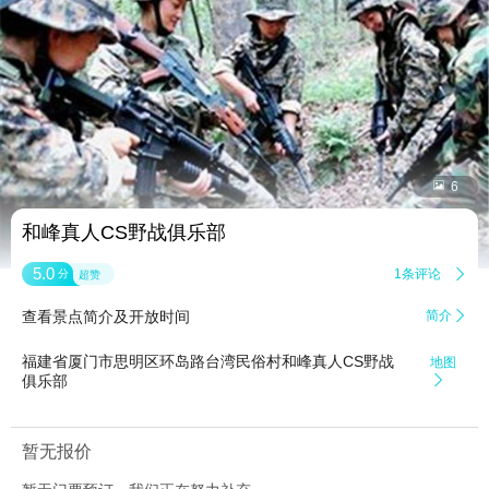


6
和峰真人CS野战俱乐部
5.0
1条评论

分
超赞
查看景点简介及开放时间
简介

福建省厦门市思明区环岛路台湾民俗村和峰真人CS野战
地图
俱乐部

暂无报价