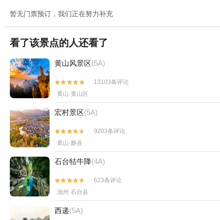
暂无门票预订，我们正在努力补充
看了该景点的人还看了
黄山风景区
(5A)
13103条评论


黄山·黄山区
宏村景区
(5A)
9203条评论


黄山·黟县
石台牯牛降
(4A)
623条评论


池州·石台县
西递
(5A)