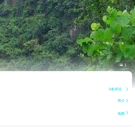

1
0条评论

简介


地图