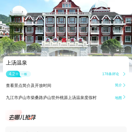


22
上汤温泉
4.2
178条评论

分
一般
查看景点简介及开放时间
简介


九江市庐山市柴桑路庐山世外桃源上汤温泉度假村
地图