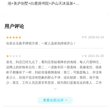
+鄱阳湖候鸟保护区+醉石温泉+石门涧漂流
池+美庐别墅+白鹿洞书院+庐山天沐温泉+琵
+三叠泉+锦绣谷-险峰+白居易草堂+观妙亭
琶亭+牯岭街+庐山风景名胜区+秀峰+庐山花
+锦绣谷-谈判台+庐山东林假日酒店温泉+九
径+锦绣谷+仙人洞+庐山天桥+上汤温泉+星
叠屏+飞来石+庐山会议旧址+香炉峰3日游
龙索道+鄱阳湖候鸟保护区+三叠泉+锦绣谷-
用户评论
险峰+庐山风景名胜区-庐山博物馆+白居易草
堂+观妙亭+锦绣谷-谈判台+庐山东林假日酒
h*0 2026-02-24


店温泉+九叠屏+飞来石+庐山会议旧址+庐山-
在前台兑换手牌很方便，一家人温泉泡得很开心！
七彩瀑布+香炉峰+三叠泉-观景台+庐山宋美
龄别墅2日游
L*e 2021-01-30


首先，到店已经九点了，看到店里贴着降价的海报，每人只需99元，
这网上的价格有点坑；第二，一进换衣区一股臭味，装修老旧，很多
柜子都像坏了一样，到处弥漫着脚臭味；第三，可能是晚上，并没有
多少人，但池子也没有想象的那么干净，还比较脏；第四，池子很
少；第五，工作人员态度非常恶劣，因为我们是最后走的客人，工作
人员直接驱赶你出门，这边头发都没吹干，她们就吹风机收走了，还

好自己有带吹风机，人还没出门，里面的灯就全关了。不会再去第二
次，体验非常糟糕。
查看全部点评
