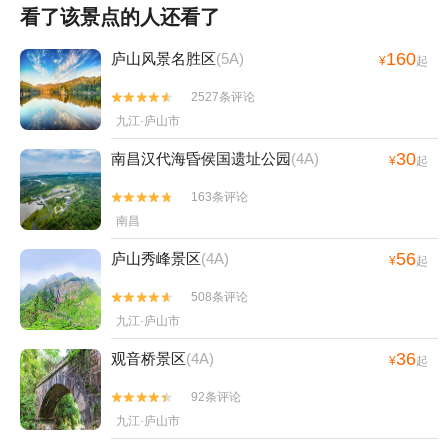
看了该景点的人还看了
160
庐山风景名胜区
(5A)
¥
起
2527条评论


九江·庐山市
30
南昌汉代海昏侯国遗址公园
(4A)
¥
起
163条评论


南昌
56
庐山秀峰景区
(4A)
¥
起
508条评论


九江·庐山市
36
观音桥景区
(4A)
¥
起
92条评论


九江·庐山市