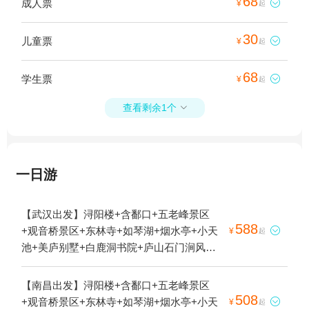
68
成人票

¥
起
30
儿童票

¥
起
68
学生票

¥
起
查看剩余1个

一日游
【武汉出发】浔阳楼+含鄱口+五老峰景区
588
+观音桥景区+东林寺+如琴湖+烟水亭+小天

¥
起
池+美庐别墅+白鹿洞书院+庐山石门涧风景
区+庐山天沐温泉+牯岭街+庐山风景名胜区
+庐山秀峰景区+庐山花径+锦绣谷+仙人洞
【南昌出发】浔阳楼+含鄱口+五老峰景区
+庐山天桥+三叠泉漂流+上汤温泉+星龙索道
508
+观音桥景区+东林寺+如琴湖+烟水亭+小天

¥
起