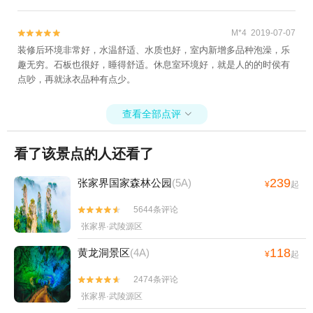
M*4 2019-07-07


装修后环境非常好，水温舒适、水质也好，室内新增多品种泡澡，乐
趣无穷。石板也很好，睡得舒适。休息室环境好，就是人的的时侯有
点吵，再就泳衣品种有点少。
查看全部点评

看了该景点的人还看了
239
张家界国家森林公园
(5A)
¥
起
5644条评论


张家界·武陵源区
118
黄龙洞景区
(4A)
¥
起
2474条评论


张家界·武陵源区