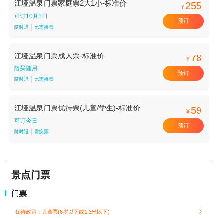
江垭温泉门票家庭票2大1小-标准价
255
¥
可订10月1日
预订
随时退
无需换票
江垭温泉门票成人票-标准价
78
¥
随买随用
预订
随时退
无需换票
江垭温泉门票优待票(儿童/学生)-标准价
59
¥
可订今日
预订
随时退
需换票
景点门票
门票
优待政策：儿童票(6岁以下或1.3米以下)
