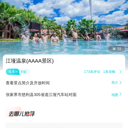


59
江垭温泉(AAAA景区)
4.4
173条评论
1条攻略

分
不错
查看景点简介及开放时间
简介


张家界市慈利县305省道江垭汽车站对面
地图