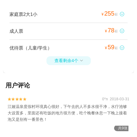
255
家庭票2大1小

¥
起
78
成人票

¥
起
59
优待票（儿童/学生）

¥
起
查看剩余4个

用户评论
0*n 2018-03-31


江娅温泉度假村环境真心很好，下午去的人不多水很干净，水疗池够
大设置多，里面还有吃饭的地方很方便，吃个晚餐休息一下晚上接着
泡又是别有一番景色！
共9张