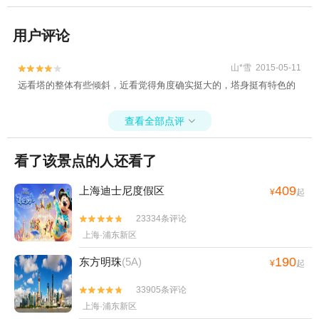
用户评论
山*雪 2015-05-11


远看塔的整体有些倾斜，近看觉得角度确实挺大的，塔身挺有特色的
查看全部点评

看了该景点的人还看了
409
上海迪士尼度假区
¥
起
23334条评论


上海·浦东新区
190
东方明珠
(5A)
¥
起
33905条评论


上海·浦东新区