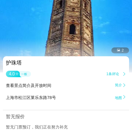


2
护珠塔
4.0
1条评论

分
一般
查看景点简介及开放时间
简介


上海市松江区莱乐东路78号
地图
暂无报价
暂无门票预订，我们正在努力补充