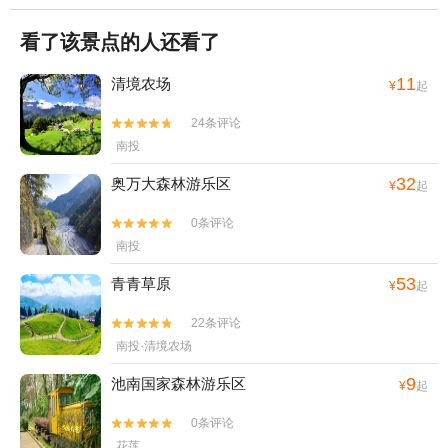
看了该景点的人还看了
11
清境农场
¥
起
24条评论


南投
32
奥万大森林游乐区
¥
起
0条评论


南投
53
青青草原
¥
起
22条评论


南投·清境农场
9
池南国家森林游乐区
¥
起
0条评论


花莲