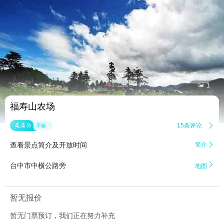


1
福寿山农场
4.4
15条评论

分
不错
查看景点简介及开放时间
简介


台中市中横公路旁
地图
暂无报价
暂无门票预订，我们正在努力补充