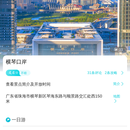


39
横琴口岸
4.4
31条评论
2条攻略

分
不错
查看景点简介及开放时间
简介

广东省珠海市横琴新区琴海东路与顺景路交汇处西150
地图
米

一日游