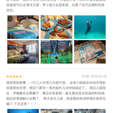
直接就可以去海洋王国，带小孩少走很多路，玩累了也可以随时回来
休息。
与*跳 2025-02-28


很划算的套餐，一行三人办理入住很方便。 会有小姐姐在自动办理机
前面帮你办理，绑定门票等一系列操作几分钟就搞定了。 酒店入园很
近，早晚餐在企鹅餐厅，餐品丰富新鲜～最主要的是在吃饭的时候就
能近距离接触小企鹅了。 两天多次入园，把该看的表演和项目基本玩
遍了 下次还来！！！