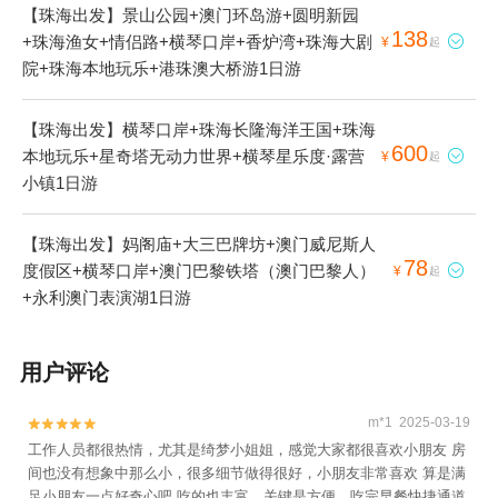
【珠海出发】景山公园+澳门环岛游+圆明新园
138
+珠海渔女+情侣路+横琴口岸+香炉湾+珠海大剧

¥
起
院+珠海本地玩乐+港珠澳大桥游1日游
【珠海出发】横琴口岸+珠海长隆海洋王国+珠海
600
本地玩乐+星奇塔无动力世界+横琴星乐度·露营

¥
起
小镇1日游
【珠海出发】妈阁庙+大三巴牌坊+澳门威尼斯人
78
度假区+横琴口岸+澳门巴黎铁塔（澳门巴黎人）

¥
起
+永利澳门表演湖1日游
用户评论
m*1 2025-03-19


工作人员都很热情，尤其是绮梦小姐姐，感觉大家都很喜欢小朋友 房
间也没有想象中那么小，很多细节做得很好，小朋友非常喜欢 算是满
足小朋友一点好奇心吧 吃的也丰富，关键是方便，吃完早餐快捷通道