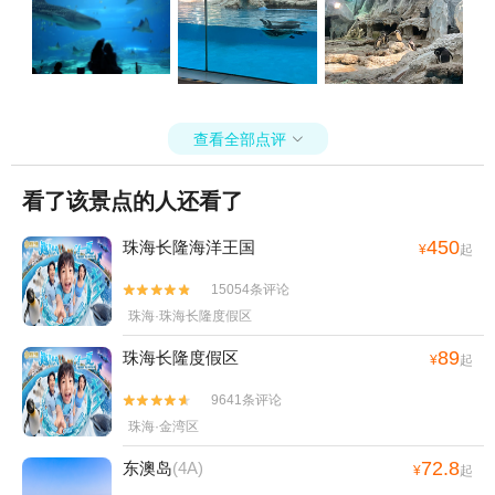
查看全部点评

看了该景点的人还看了
450
珠海长隆海洋王国
¥
起
15054条评论


珠海·珠海长隆度假区
89
珠海长隆度假区
¥
起
9641条评论


珠海·金湾区
72.8
东澳岛
(4A)
¥
起