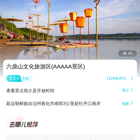


45
六鼎山文化旅游区(AAAAA景区)
4.5
1109条评论

分
不错
查看景点简介及开放时间
简介


延边朝鲜族自治州敦化市南郊3公里处牡丹江南岸
地图