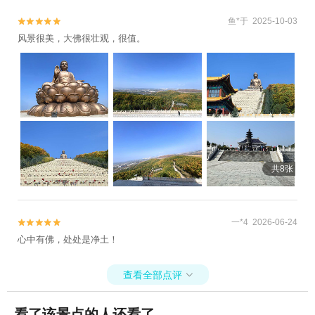
鱼*于 2025-10-03


风景很美，大佛很壮观，很值。
共8张
一*4 2026-06-24


心中有佛，处处是净土！
查看全部点评

看了该景点的人还看了