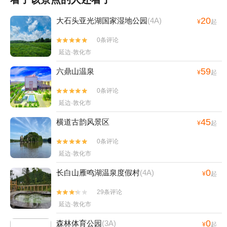
20
大石头亚光湖国家湿地公园
(4A)
¥
起
0条评论


延边·敦化市
59
六鼎山温泉
¥
起
0条评论


延边·敦化市
45
横道古韵风景区
¥
起
0条评论


延边·敦化市
0
长白山雁鸣湖温泉度假村
(4A)
¥
起
29条评论


延边·敦化市
0
森林体育公园
(3A)
¥
起