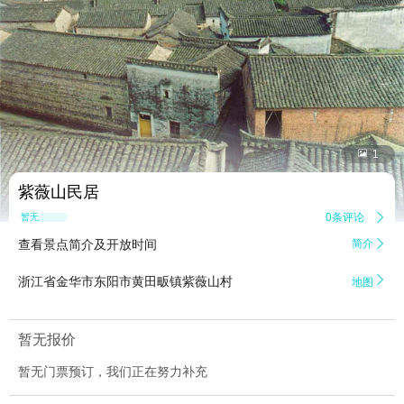


1
紫薇山民居
0条评论

暂无点评
查看景点简介及开放时间
简介


浙江省金华市东阳市黄田畈镇紫薇山村
地图
暂无报价
暂无门票预订，我们正在努力补充