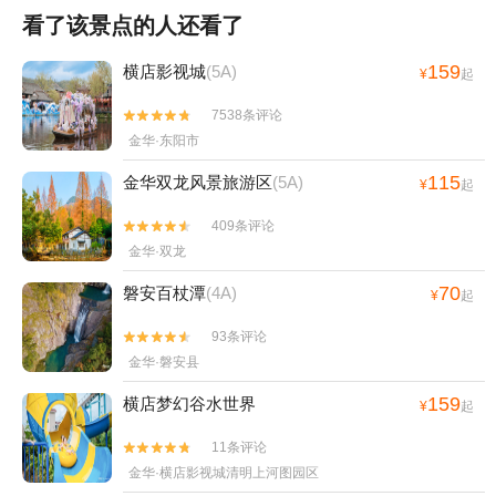
看了该景点的人还看了
159
横店影视城
(5A)
¥
起
7538条评论


金华·东阳市
115
金华双龙风景旅游区
(5A)
¥
起
409条评论


金华·双龙
70
磐安百杖潭
(4A)
¥
起
93条评论


金华·磐安县
159
横店梦幻谷水世界
¥
起
11条评论


金华·横店影视城清明上河图园区