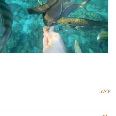
74
¥
起