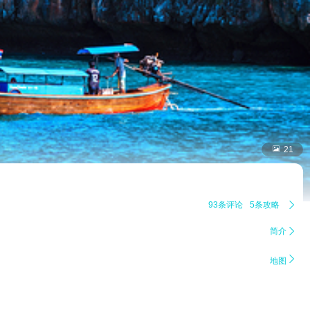

21
93条评论
5条攻略

简介


地图