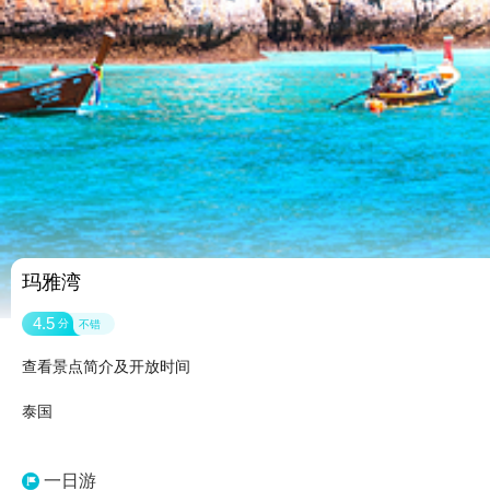
玛雅湾
4.5
分
不错
查看景点简介及开放时间
泰国
一日游