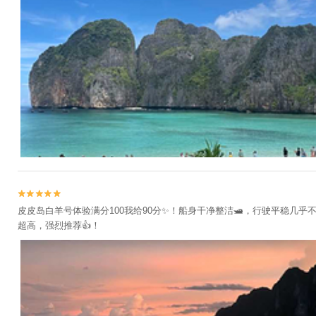


皮皮岛白羊号体验满分100我给90分✨！船身干净整洁🛥️，行驶平稳几
超高，强烈推荐👍！