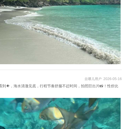
去哪儿用户 2026-05-16
以看到🐠，海水清澈见底，行程节奏舒服不赶时间，拍照巨出片📸！性价比