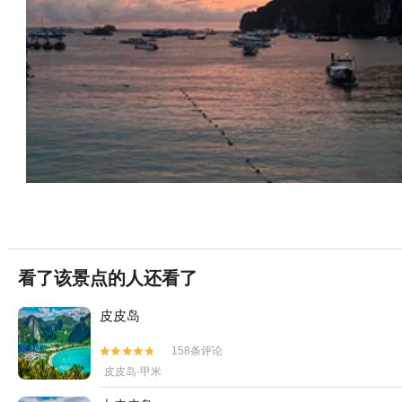
看了该景点的人还看了
皮皮岛
158条评论


皮皮岛·甲米