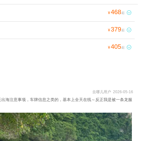
468

¥
起
379

¥
起
405

¥
起
去哪儿用户 2026-05-16
天出海注意事项，车牌信息之类的，基本上全天在线～反正我是被一条龙服