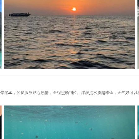
乎不晕船🌊，船员服务贴心热情，全程照顾到位。浮潜点水质超棒💦，天气好可