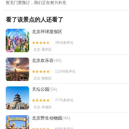
暂无门票预订，我们正在努力补充
看了该景点的人还看了
北京环球度假区
3918条评论


北京·通州区
北京欢乐谷
(4A)
11249条评论


北京·朝阳区
天坛公园
(5A)
7775条评论


北京·东城区
北京野生动物园
(4A)