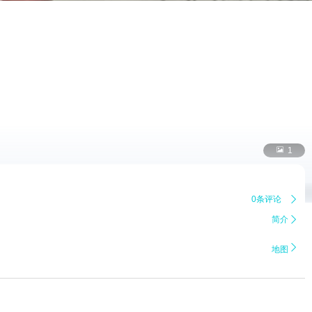

1
0条评论

简介


地图