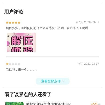
用户评论
河*儿 2026-03-31


项目多多，可以问问前台？体验感很不错哟，宫⏰号：玉玥看
y*7 2021-03-17


电话呢，来一个。。。。
查看全部点评

看了该景点的人还看了
55
成都大熊猫繁育研究基地
(4A)
¥
起