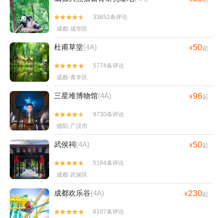
33652条评论


成都·成华区
50
杜甫草堂
(4A)
¥
起
5774条评论


成都·青羊区
96
三星堆博物馆
(4A)
¥
起
9730条评论


德阳·广汉市
50
武侯祠
(4A)
¥
起
5184条评论


成都·武侯区
230
成都欢乐谷
(4A)
¥
起
6107条评论

