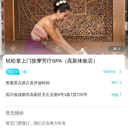


4
轻松拿上门按摩芳疗SPA（高新体验店）
4.0
4条评论

分
一般
查看景点简介及开放时间
简介


四川省成都市高新区天久北巷8号1栋7层720号
地图
暂无报价
暂无门票预订，我们正在努力补充