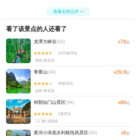
查看全部点评

看了该景点的人还看了
78
龙潭大峡谷
(5A)
¥
起
1010条评论


洛阳·新安县
29.9
青要山
(4A)
¥
起
48条评论


洛阳·新安县
80
仰韶仙门山景区
(4A)
¥
起
2条评论


三门峡·渑池县
9
黄河小浪底水利枢纽风景区
(4A)
¥
起