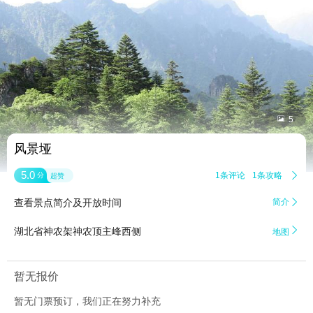


5
风景垭
5.0
1条评论
1条攻略

分
超赞
查看景点简介及开放时间
简介


湖北省神农架神农顶主峰西侧
地图
暂无报价
暂无门票预订，我们正在努力补充