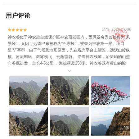
用户评论
清*9 2016-07-06


神农谷位于神农架自然保护区神农顶景区内，因风景奇秀曾被称为“风
景垭”，又因可远望巴东被称为“巴东垭”，被誉为神农第一景。垭口
呈“V”字型，由于气候及地形原因，先在观光平台上望景，远观山岭纵
横、河流蜿蜒、斜雾横飞、云蒸霞蔚。 沿着神农栈道，沿陡峭的山壁
向谷底进发，全长4-5公里 ，海拔落差258米。神农谷既有黄山的险
峻，也有张家界的灵秀。神农谷内万仞林立，冷杉箭竹苍翠，春来高

山杜鹃姹紫嫣红，更有怪石林立，如剑，如柱，如指，如掌，如峰，
更有如朝圣者！！！如有一片云雾飘来，景观时隐时现，人好像在云
雾中，令人陶醉，绝美绝美绝美！！！每一张照片都可以当作屏保和
电脑桌面。神农谷内大概可以玩4-6个小时。虽然时间长，但强度还可
以。有如此美景，根本不觉得饿。真是秀色可餐！！！出口离入口不
远，大概几百米吧。值得反复来！！！
共9张