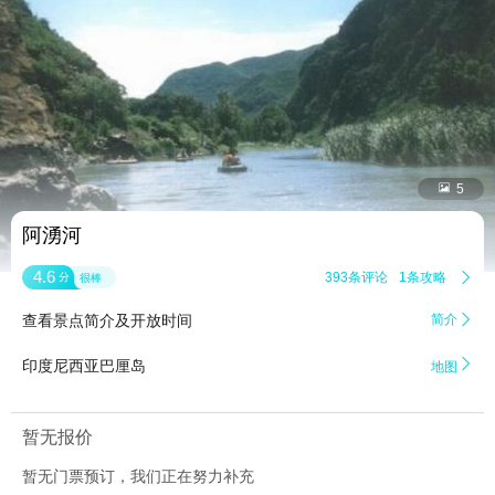


5
阿湧河
4.6
393条评论
1条攻略

分
很棒
查看景点简介及开放时间
简介


印度尼西亚巴厘岛
地图
暂无报价
暂无门票预订，我们正在努力补充