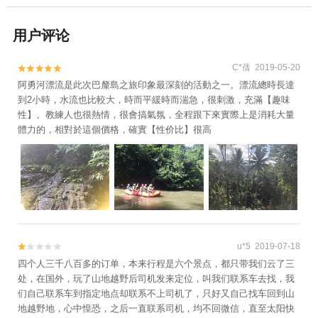
用户评论
C*蒨 2019-05-20


阿勇河漂流是此次巴釐島之旅印象最深刻的活動之一。漂流總時長達
到2小時，水流也比較大，時而平緩時而湍急，很刺激，充滿【趣味
性】。教練人也很熱情，很會搞氣氛，全程跟下來實際上是消耗大量
體力的，相對於這個價格，確實【性价比】很高
u*5 2019-07-18


四个人三千八百多的订单，本来行程是六个景点，都只带我们云了三
处，在国外，玩了山地越野后司机发来定位，叫我们联系车去找，我
们自己联系车到指定地点却联系不上司机了，只好又自己找车回到山
地越野地，心中惶恐，之后一直联系司机，均不回微信，直至太阳快