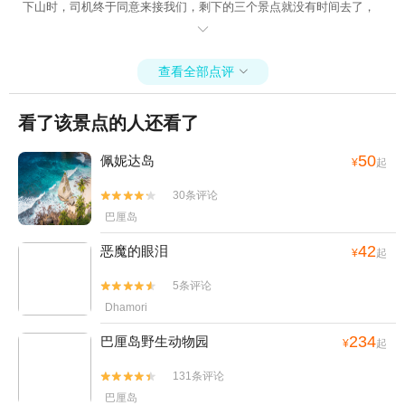
下山时，司机终于同意来接我们，剩下的三个景点就没有时间去了，
直接返回酒店天已黑了。回国后联系了去哪儿网七八次，去哪儿网都

说商家会和我联系，商家加了我微信，说了声你好，直到现在就没有
下文了，再打去哪儿网投拆电话，客服听了一会儿，那头显示通话继
查看全部点评

续，客服却已下线，擦亮眼睛呀，教训呀。
看了该景点的人还看了
50
佩妮达岛
¥
起
30条评论


巴厘岛
42
恶魔的眼泪
¥
起
5条评论


Dhamori
234
巴厘岛野生动物园
¥
起
131条评论


巴厘岛