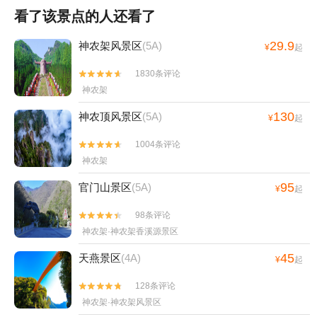
看了该景点的人还看了
29.9
神农架风景区
(5A)
¥
起
1830条评论


神农架
130
神农顶风景区
(5A)
¥
起
1004条评论


神农架
95
官门山景区
(5A)
¥
起
98条评论


神农架·神农架香溪源景区
45
天燕景区
(4A)
¥
起
128条评论


神农架·神农架风景区