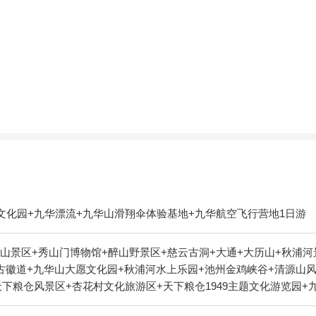
文化园+九华漂流+九华山滑翔伞体验基地+九华航空飞行营地1日游
山景区+秀山门博物馆+醉山野景区+慈云古洞+大通+大历山+秋浦河
台古徽道+九华山大愿文化园+秋浦河水上乐园+池州金鸡峡谷+清源山
天下粮仓风景区+杏花村文化旅游区+天下粮仓1949主题文化游览园