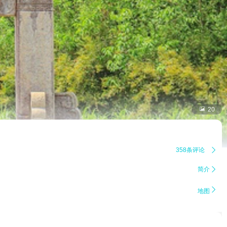

20
358条评论

简介


地图