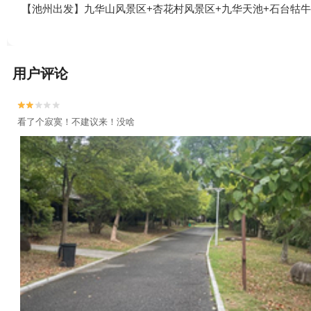
【池州出发】九华山风景区+杏花村风景区+九华天池+石台牯牛
用户评论


看了个寂寞！不建议来！没啥