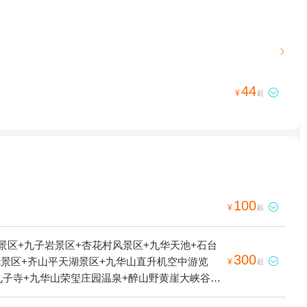

44

¥
起
100

¥
起
景区+九子岩景区+杏花村风景区+九华天池+石台
300
风景区+齐山平天湖景区+九华山直升机空中游览

¥
起
+九子寺+九华山荣玺庄园温泉+醉山野黄崖大峡谷