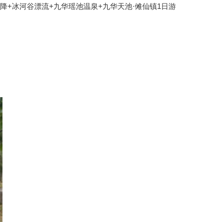
降+冰河谷漂流+九华瑶池温泉+九华天池·傩仙镇1日游