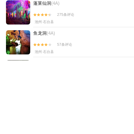
看了该景点的人还看了
九华山风景区
(5A)
1899条评论


池州·青阳县
蓬莱仙洞
(4A)
275条评论


池州·石台县
鱼龙洞
(4A)