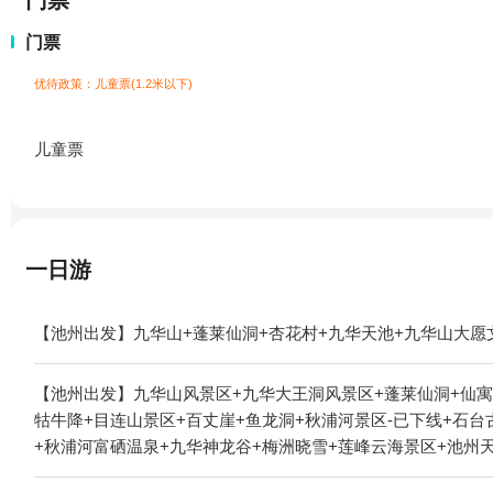
门票
门票
优待政策：儿童票(1.2米以下)
儿童票
一日游
【池州出发】九华山+蓬莱仙洞+杏花村+九华天池+九华山大愿
【池州出发】九华山风景区+九华大王洞风景区+蓬莱仙洞+仙寓
牯牛降+目连山景区+百丈崖+鱼龙洞+秋浦河景区-已下线+石
+秋浦河富硒温泉+九华神龙谷+梅洲晓雪+莲峰云海景区+池州
+百岁宫+石台大峡谷漂流1日游