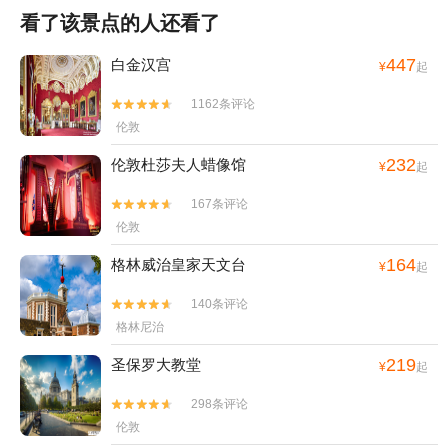
看了该景点的人还看了
447
白金汉宫
¥
起
1162条评论


伦敦
232
伦敦杜莎夫人蜡像馆
¥
起
167条评论


伦敦
164
格林威治皇家天文台
¥
起
140条评论


格林尼治
219
圣保罗大教堂
¥
起
298条评论


伦敦