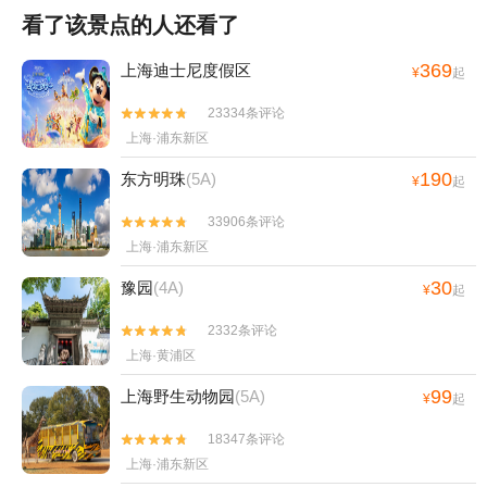
看了该景点的人还看了
369
上海迪士尼度假区
¥
起
23334条评论


上海·浦东新区
190
东方明珠
(5A)
¥
起
33906条评论


上海·浦东新区
30
豫园
(4A)
¥
起
2332条评论


上海·黄浦区
99
上海野生动物园
(5A)
¥
起
18347条评论


上海·浦东新区