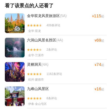
看了该景点的人还看了
115
金华双龙风景旅游区
(5A)
¥
起
409条评论


金华·双龙
69
六洞山风景名胜区
(4A)
¥
起
2条评论


金华·兰溪市
74
灵栖洞天
(4A)
¥
起
1162条评论


杭州·建德市
16
九峰山风景区
¥
起
8条评论


伊春·金山屯区