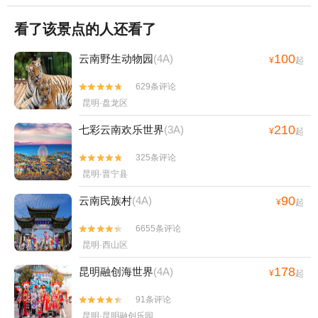
看了该景点的人还看了
100
云南野生动物园
(4A)
¥
起
629条评论


昆明·盘龙区
210
七彩云南欢乐世界
(3A)
¥
起
325条评论


昆明·晋宁县
90
云南民族村
(4A)
¥
起
6655条评论


昆明·西山区
178
昆明融创海世界
(4A)
¥
起
91条评论


昆明·昆明融创乐园