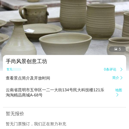


5
手尚风景创意工坊
0条评论

暂无点评
查看景点简介及开放时间
简介

云南省昆明市五华区一二一大街134号民大科技楼121乐
地图
淘淘精品商城A-68号

暂无报价
暂无门票预订，我们正在努力补充