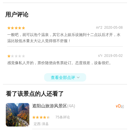
用户评论
m*2 2020-05-08


一般吧，就可以泡个温泉，其它水上娱乐设施到十二点以后才开，水
温比较低水量太大让人觉得很不舒服！
s*r 2019-05-02


感觉像私人开的，票价随便由售票处订。态度很差，设备很烂。
查看全部点评

看了该景点的人还看了
0
遮阳山旅游风景区
(4A)
¥
起
75条评论


定西·漳县