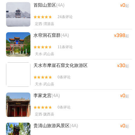
0
首阳山景区
(4A)
¥
起
24条评论


定西·渭源县
398
水帘洞石窟群
(4A)
¥
起
11条评论


天水·武山县
30
天水市摩崖石窟文化旅游区
¥
起
0条评论


天水·武山县
0
李家龙宫
(4A)
¥
起
0条评论


定西·陇西县
0
贵清山旅游风景区
(4A)
¥
起