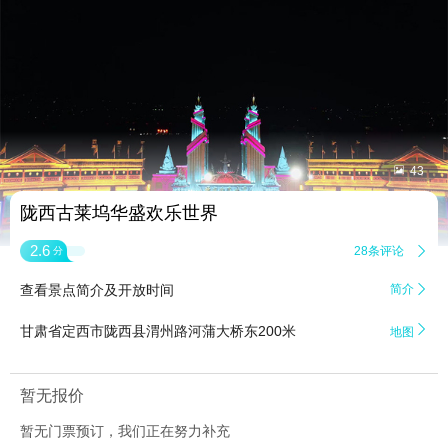


43
陇西古莱坞华盛欢乐世界
2.6
28条评论

分
查看景点简介及开放时间
简介


甘肃省定西市陇西县渭州路河蒲大桥东200米
地图
暂无报价
暂无门票预订，我们正在努力补充