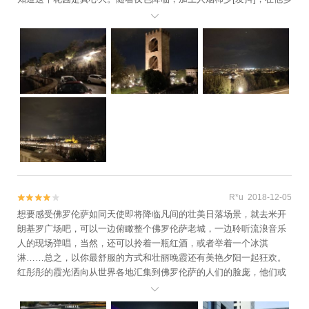
行走不免有点慌张。还好是结伴出行，互相加油打气下终于凭着双脚

徒步到了这个广场。 夜间的广场别有一番滋味。这是最可以俯瞰整
个佛罗伦萨的高处，广场中央屹立着佛罗伦萨三座大卫像之一。来这
之前没做够攻略，真没想到第三座大卫竟是在如此高的山顶上⛰，当
然，也是观看城市全景的阳台。 青铜制成的大卫在夜灯下熠熠生辉
✨，四周有四个美帝齐小教堂的青铜雕塑，可以听一听关于这四个雕
塑的解说。记得这里有一辆公交车可以下山，但我们凭着惊人的毅力
还是步行下山通过恩宠桥向着市中心走回了酒店，这样才能体验不同
的道路呀！
R*u 2018-12-05


想要感受佛罗伦萨如同天使即将降临凡间的壮美日落场景，就去米开
朗基罗广场吧，可以一边俯瞰整个佛罗伦萨老城，一边聆听流浪音乐
人的现场弹唱，当然，还可以拎着一瓶红酒，或者举着一个冰淇
淋……总之，以你最舒服的方式和壮丽晚霞还有美艳夕阳一起狂欢。
红彤彤的霞光洒向从世界各地汇集到佛罗伦萨的人们的脸庞，他们或
依偎相拥，或深情热吻，或独自发呆，或极目远眺，尽情地享受着亚

平宁的壮美日落。此时此刻，真的很希望和最爱的人一起坐在台阶