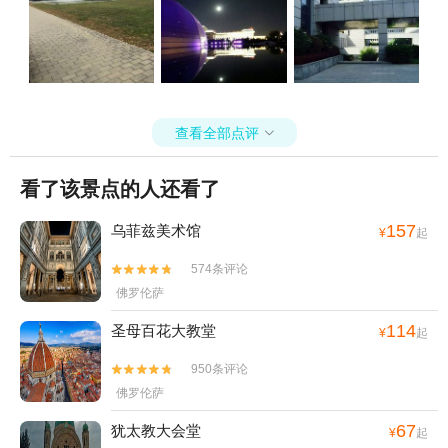
上，与素不相识的人们一起，在音乐的环绕中，望着暮光中古城里的
一片恬静，静静地感受生命中的美好。
查看全部点评

看了该景点的人还看了
157
乌菲兹美术馆
¥
起
574条评论


佛罗伦萨
114
圣母百花大教堂
¥
起
950条评论


佛罗伦萨
67
犹太教大会堂
¥
起