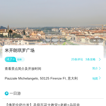


30
米开朗琪罗广场
4.7
20条评论
3条攻略

分
很棒
查看景点简介及开放时间
简介


Piazzale Michelangelo, 50125 Firenze FI, 意大利
地图
一日游
【佛罗伦萨出发】圣母百花大教堂+老桥+乌菲兹