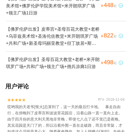
448
美术馆+佛罗伦萨学院美术馆+米开朗琪罗广场

¥
起
+领主广场1日游
【佛罗伦萨出发】皮蒂宫+圣母百花大教堂+老桥
822
+乌菲兹美术馆+圣洛伦佐教堂+米开朗琪罗广场

¥
起
+共和广场+新圣母玛丽亚教堂+但丁故居+斯特
罗齐宫+领主广场+佛罗伦萨中央市场+新市场1
日游
【佛罗伦萨出发】圣母百花大教堂+老桥+米开朗
498

¥
起
琪罗广场+共和广场+领主广场+佣兵凉廊1日游
用户评论
R*n 2018-11-04


哎哟我的天老爷[怄火]总算到了，这一天的最后打卡地。 暴走自由
行，在傍晚到了皮蒂宫和波波里花园后，沿着山路一直一直向上走。
由于四月份的意大利天黑地非常晚，即使七八点了还不觉已是夜晚。
其实花园是关门了的，所以沿着外围一直在走破路，而且非常陡，才
知道这个花园是真心大。随着夜色降临，加上人烟稀少[发抖]，在他乡