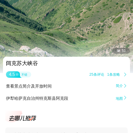


51
阔克苏大峡谷
4.5
25条评论
1条攻略

分
不错
查看景点简介及开放时间
简介


伊犁哈萨克自治州特克斯县阿克段
地图