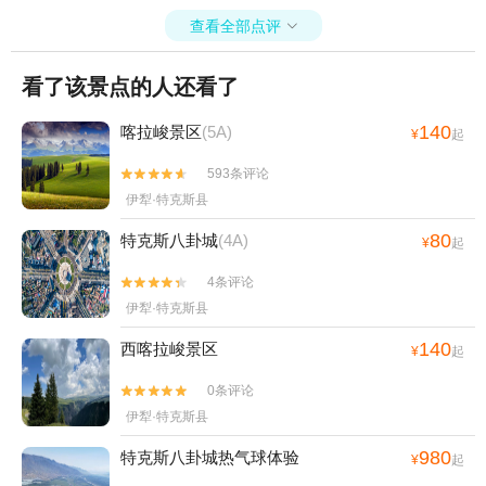
查看全部点评

看了该景点的人还看了
140
喀拉峻景区
(5A)
¥
起
593条评论


伊犁·特克斯县
80
特克斯八卦城
(4A)
¥
起
4条评论


伊犁·特克斯县
140
西喀拉峻景区
¥
起
0条评论


伊犁·特克斯县
980
特克斯八卦城热气球体验
¥
起