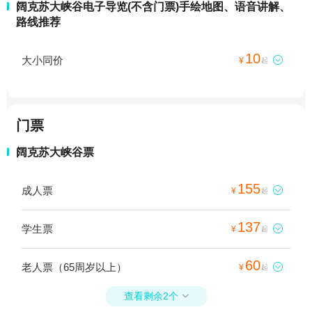
阔克苏大峡谷电子导览(不含门票)手绘地图、语音讲解、
路线推荐
10
大小同价

¥
起
门票
阔克苏大峡谷票
155
成人票

¥
起
137
学生票

¥
起
60
老人票（65周岁以上）

¥
起
查看剩余2个
