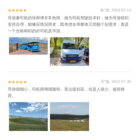
欧*雨 2024-07-13


导游兼司机的张师傅非常热情，做为司机驾驶技术好，做为导游组织
安排合理，能够应情况而变，既考虑全局整体又照顾个别需求，真是
一个合格称职的好司机及导游。
天*魁 2024-07-30


导游很细心，司机师傅很随和。景点级别高，但是人很少。值得推
荐。