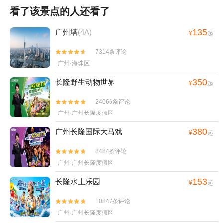
看了该景点的人还看了
135
广州塔
(4A)
¥
起
7314条评论


广州·海珠区
350
长隆野生动物世界
¥
起
24066条评论


广州·广州长隆度假区
380
广州长隆国际大马戏
¥
起
8484条评论


广州·广州长隆度假区
153
长隆水上乐园
¥
起
10847条评论


广州·广州长隆度假区