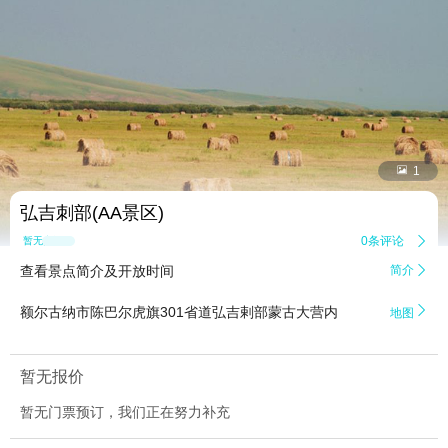


1
弘吉刺部(AA景区)
0条评论

暂无点评
查看景点简介及开放时间
简介


额尔古纳市陈巴尔虎旗301省道弘吉剌部蒙古大营内
地图
暂无报价
暂无门票预订，我们正在努力补充