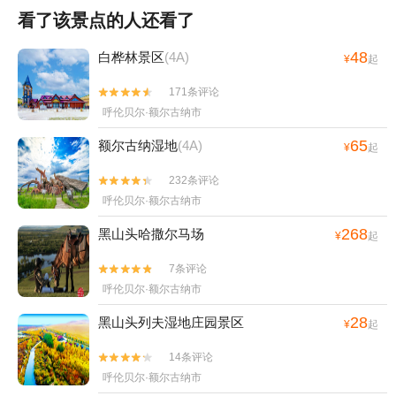
看了该景点的人还看了
48
白桦林景区
(4A)
¥
起
171条评论


呼伦贝尔·额尔古纳市
65
额尔古纳湿地
(4A)
¥
起
232条评论


呼伦贝尔·额尔古纳市
268
黑山头哈撒尔马场
¥
起
7条评论


呼伦贝尔·额尔古纳市
28
黑山头列夫湿地庄园景区
¥
起
14条评论


呼伦贝尔·额尔古纳市