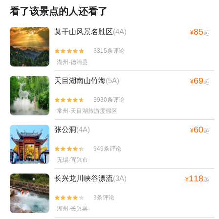
看了该景点的人还看了
85
莫干山风景名胜区
(4A)
¥
起
3315条评论


湖州·德清县
69
天目湖南山竹海
(5A)
¥
起
3930条评论


常州·天目湖旅游度假区
60
张公洞
(4A)
¥
起
949条评论


无锡·宜兴市
118
长兴龙川峡谷漂流
(3A)
¥
起
3条评论


湖州·长兴县