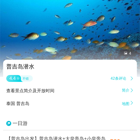


4
普吉岛潜水
4.4
42条评论

分
不错
查看景点简介及开放时间
简介


泰国 普吉岛
地图
一日游
【普吉岛出发】普吉岛潜水+大皇帝岛+小皇帝岛