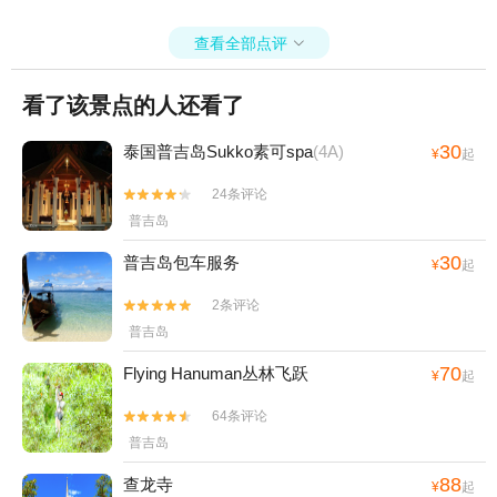
查看全部点评

看了该景点的人还看了
30
泰国普吉岛Sukko素可spa
(4A)
¥
起
24条评论


普吉岛
30
普吉岛包车服务
¥
起
2条评论


普吉岛
70
Flying Hanuman丛林飞跃
¥
起
64条评论


普吉岛
88
查龙寺
¥
起