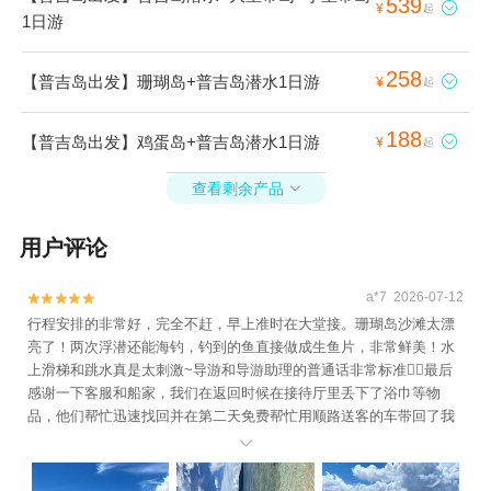
539

¥
起
1日游
258
【普吉岛出发】珊瑚岛+普吉岛潜水1日游

¥
起
188
【普吉岛出发】鸡蛋岛+普吉岛潜水1日游

¥
起
查看剩余产品

用户评论
a*7 2026-07-12


行程安排的非常好，完全不赶，早上准时在大堂接。珊瑚岛沙滩太漂
亮了！两次浮潜还能海钓，钓到的鱼直接做成生鱼片，非常鲜美！水
上滑梯和跳水真是太刺激~导游和导游助理的普通话非常标准👍🏻最后
感谢一下客服和船家，我们在返回时候在接待厅里丢下了浴巾等物
品，他们帮忙迅速找回并在第二天免费帮忙用顺路送客的车带回了我
们住的酒店，细心服务让我很感动！
