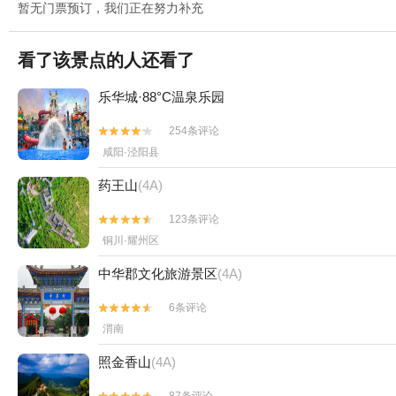
暂无门票预订，我们正在努力补充
看了该景点的人还看了
乐华城·88°C温泉乐园
254条评论


咸阳·泾阳县
药王山
(4A)
123条评论


铜川·耀州区
中华郡文化旅游景区
(4A)
6条评论


渭南
照金香山
(4A)