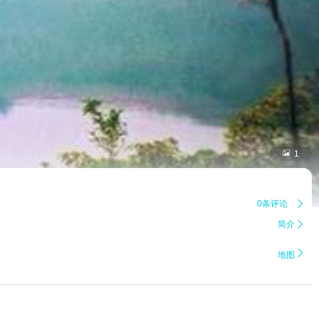

1
0条评论

简介


地图