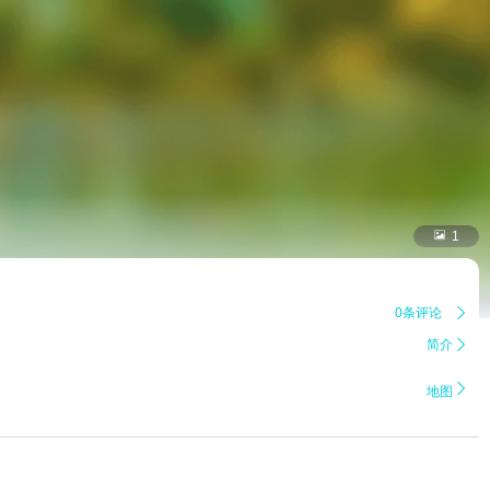

1
0条评论

简介


地图