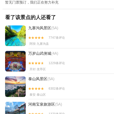
暂无门票预订，我们正在努力补充
看了该景点的人还看了
九寨沟风景区
(5A)
7747条评论


阿坝·九寨沟县
万岁山武侠城
(4A)
1229条评论


开封·龙亭区
泰山风景区
(5A)
6302条评论


泰安·泰山区
河南宝泉旅游区
(5A)