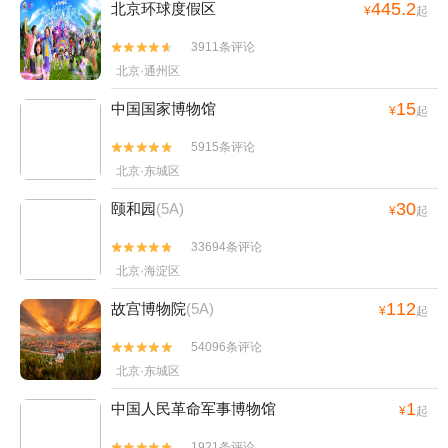
445.2
北京环球度假区
¥
起
3911条评论


北京·通州区
15
中国国家博物馆
¥
起
5915条评论


北京·东城区
30
颐和园
(5A)
¥
起
33694条评论


北京·海淀区
112
故宫博物院
(5A)
¥
起
54096条评论


北京·东城区
1
中国人民革命军事博物馆
¥
起
1921条评论

