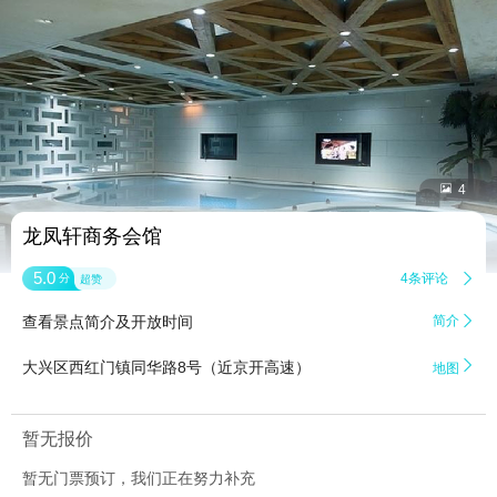


4
龙凤轩商务会馆
5.0
4条评论

分
超赞
查看景点简介及开放时间
简介


大兴区西红门镇同华路8号（近京开高速）
地图
暂无报价
暂无门票预订，我们正在努力补充