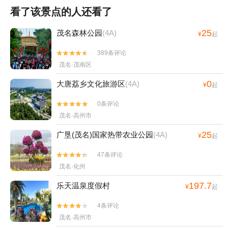
看了该景点的人还看了
25
茂名森林公园
(4A)
¥
起
389条评论


茂名·茂南区
0
大唐荔乡文化旅游区
(4A)
¥
起
0条评论


茂名·高州市
25
广垦(茂名)国家热带农业公园
(4A)
¥
起
47条评论


茂名·化州
197.7
乐天温泉度假村
¥
起
4条评论


茂名·高州市