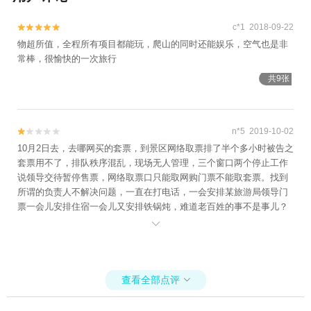
c*1 2018-09-22


物超所值，全程所有项目都能玩，爬山的同时还能娱乐，空气也是非
常棒，很愉快的一次旅行
共9张
n*5 2019-10-02


10月2日去，去哪网买的套票，到景区网络取票排了半个多小时被告之
套票用不了，排队秩序混乱，现场无人管理，三个窗口两个停止工作
说领导交待暂停售票，网络取票口只能取网购门票不能取套票。找到
所谓的负责人不解决问题，一直在打电话，一会安排某旅游局领导门
票一会儿安排住宿一会儿又安排铁锅炖，难道老百姓的事不是事儿？
这个景区根本不具备接待能力，管理极差。是我所有去过旅游景点最

差的一个。
查看全部点评
