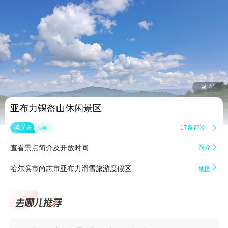


41
亚布力锅盔山休闲景区
4.7
17条评论

分
很棒
查看景点简介及开放时间
简介


哈尔滨市尚志市亚布力滑雪旅游度假区
地图