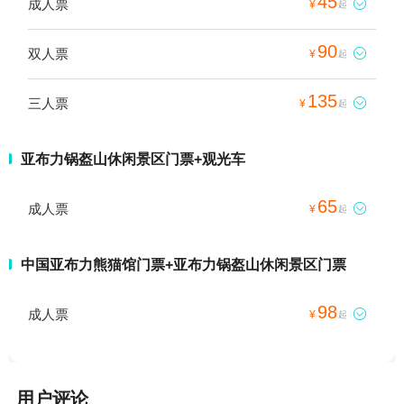
45
成人票

¥
起
90
双人票

¥
起
135
三人票

¥
起
亚布力锅盔山休闲景区门票+观光车
65
成人票

¥
起
中国亚布力熊猫馆门票+亚布力锅盔山休闲景区门票
98
成人票

¥
起
用户评论