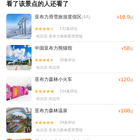
看了该景点的人还看了
19.9
亚布力滑雪旅游度假区
(4A)
¥
起
132条评论


哈尔滨·亚布力新体委滑雪场
58
中国亚布力熊猫馆
¥
起
20条评论


哈尔滨·尚志市
120
亚布力森林小火车
¥
起
154条评论


哈尔滨·尚志市
108
亚布力森林温泉
¥
起
29条评论


哈尔滨·亚布力新体委滑雪场