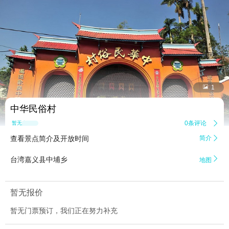


1
中华民俗村
0条评论

暂无点评
查看景点简介及开放时间
简介


台湾嘉义县中埔乡
地图
暂无报价
暂无门票预订，我们正在努力补充