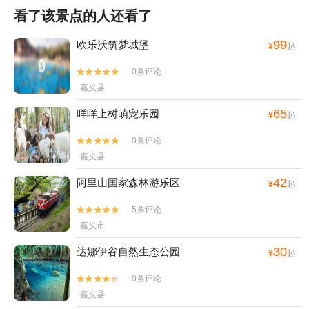
看了该景点的人还看了
99
欧乐沃筑梦城堡
¥
起
0条评论


嘉义县
65
咩咩上树萌宠乐园
¥
起
0条评论


嘉义县
42
阿里山国家森林游乐区
¥
起
5条评论


嘉义市
30
达娜伊谷自然生态公园
¥
起
0条评论


嘉义县